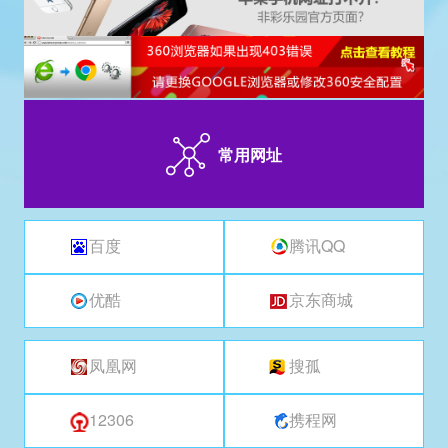
常用网址
百度
腾讯QQ
优酷
京东商城
凤凰网
搜孤
12306
携程网