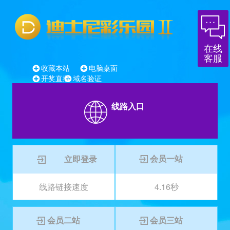
在线
客服
收藏本站
电脑桌面
开奖直播
域名验证
线路入口
会员一站
立即登录
线路链接速度
4.16秒
4.16秒
会员二站
会员三站